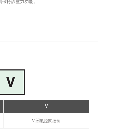
續保持該壓力功能。
Ｖ
V:氣控閥控制