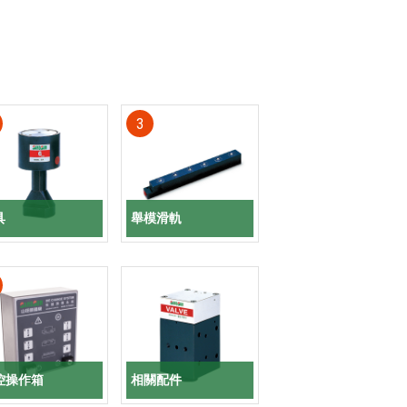
3
具
舉模滑軌
控操作箱
相關配件