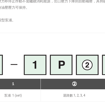
壓力即停止作動不需繼續消耗能源，出口壓力下降則自動補壓，具持
時油壓壓力可保持。
12型泵浦。
②
１
泵浦: 1 (set)
迴路數:1, 2, 3, 4