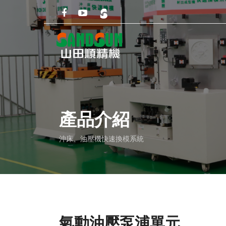
產品介紹
沖床、油壓機快速換模系統
氣動油壓泵浦單元