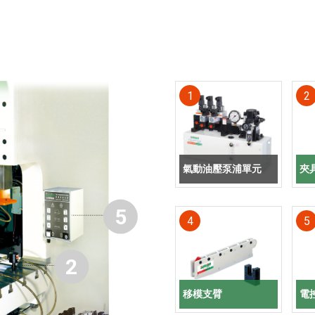
1
2
氣動油壓泵浦單元
夾
5
4
5
2
移模支臂
電