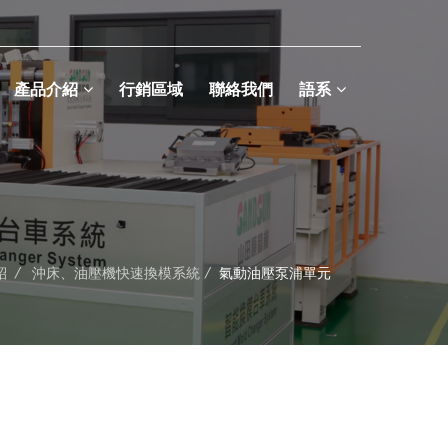
產品介紹
行銷區域
聯絡我們
語系
紹
/
沖床、油壓機快速換模系統
/
氣動油壓泵浦單元