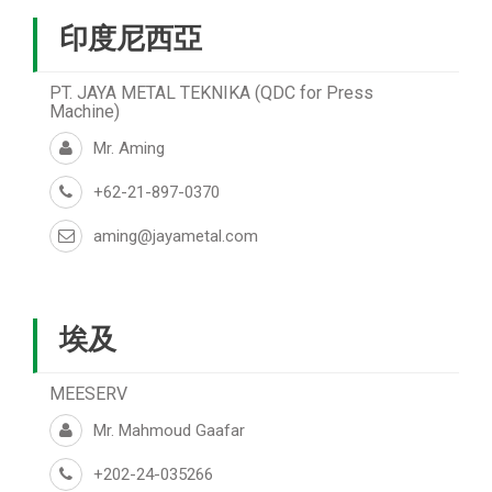
印度尼西亞
PT. JAYA METAL TEKNIKA (QDC for Press
Machine)
Mr. Aming
+62-21-897-0370
aming@jayametal.com
埃及
MEESERV
Mr. Mahmoud Gaafar
+202-24-035266