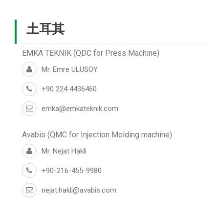
土耳其
EMKA TEKNIK (QDC for Press Machine)
Mr. Emre ULUSOY
+90 224 4436460
emka@emkateknik.com
Avabis (QMC for Injection Molding machine)
Mr. Nejat Hakli
+90-216-455-9980
nejat.hakli@avabis.com