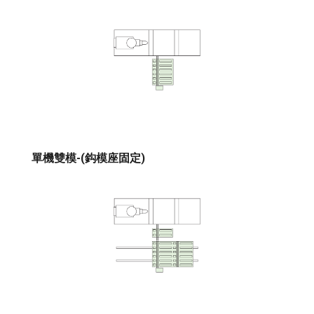
單機雙模-(鈎模座固定)