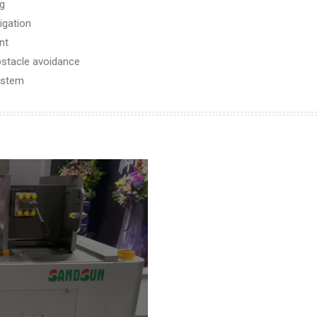
ng
gation
nt
bstacle avoidance
ystem