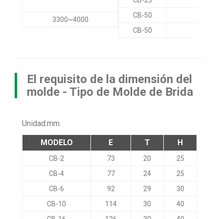
CB-50
12
3300~4000
CB-50
16
El requisito de la dimensión del
molde - Tipo de Molde de Brida
Unidad:mm
MODELO
E
T
H
CB-2
73
20
25
CB-4
77
24
25
CB-6
92
29
30
CB-10
114
30
40
CB-16
126
30
40