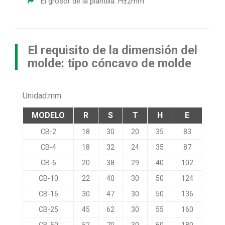
El grosor de la plantilla: H±2mm
El requisito de la dimensión del
molde: tipo cóncavo de molde
Unidad:mm
MODELO
R
S
T
H
E
CB-2
18
30
20
35
83
CB-4
18
32
24
35
87
CB-6
20
38
29
40
102
CB-10
22
40
30
50
124
CB-16
30
47
30
50
136
CB-25
45
62
30
55
160
CB-50
52
70
30
60
180