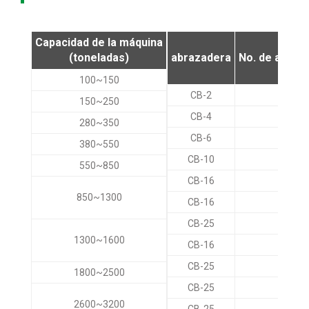
Capacidad de la máquina
(toneladas)
abrazadera
No. de abraz
100~150
CB-2
8
150~250
CB-4
8
280~350
CB-6
8
380~550
CB-10
8
550~850
CB-16
8
850~1300
CB-16
12
CB-25
8
1300~1600
CB-16
16
CB-25
12
1800~2500
CB-25
16
2600~3200
CB-25
20